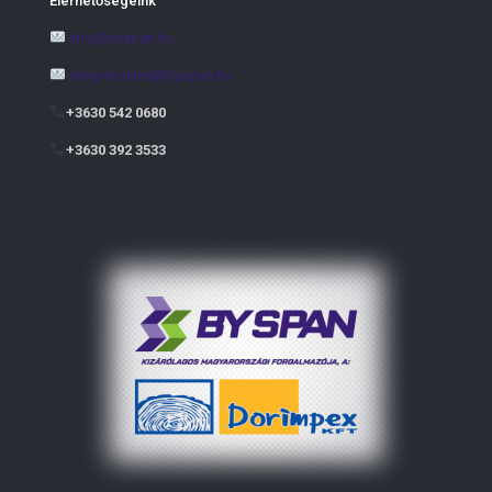
Elérhetőségeink
info@byspan.hu
megrendeles@byspan.hu
+3630 542 0680
+3630 392 3533