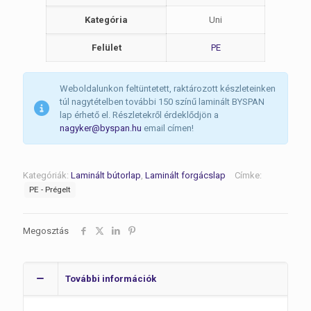
Kategória
Uni
Felület
PE
Weboldalunkon feltüntetett, raktározott készleteinken
túl nagytételben további 150 színű laminált BYSPAN
lap érhető el. Részletekről érdeklődjön a
nagyker@byspan.hu
email címen!
Kategóriák:
Laminált bútorlap
,
Laminált forgácslap
Címke:
PE - Prégelt
Megosztás
További információk