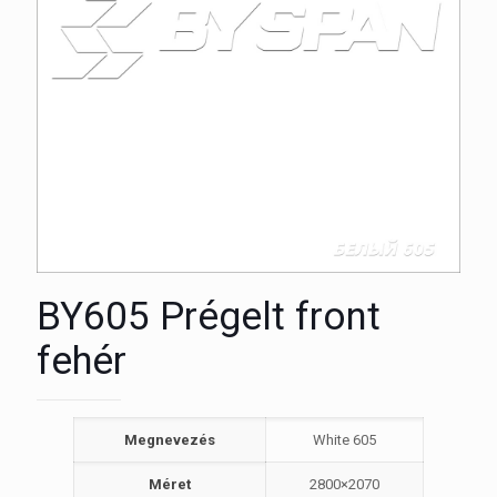
BY605 Prégelt front
fehér
Megnevezés
White 605
Méret
2800×2070