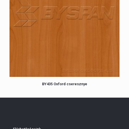
BY435 Oxford cseresznye