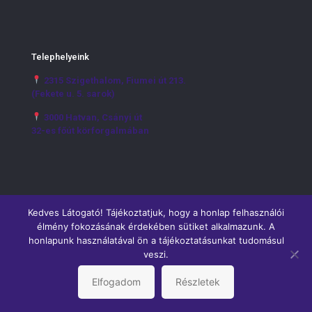
Telephelyeink
2315 Szigethalom, Fiumei út 213.
(Fekete u. 5. sarok)
3000 Hatvan, Csányi út
32-es főút körforgalmában
Kedves Látogató! Tájékoztatjuk, hogy a honlap felhasználói
élmény fokozásának érdekében sütiket alkalmazunk. A
honlapunk használatával ön a tájékoztatásunkat tudomásul
veszi.
© 2019 BYSPAN & DORIMPEX - Minden jog fenntartva!
Elfogadom
Részletek