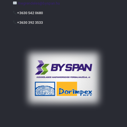
megrendeles@byspan.hu
+3630 542 0680
+3630 392 3533