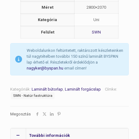
Méret
2800×2070
Kategória
Uni
Felület
SWN
Weboldalunkon feltüntetett, raktározott készleteinken
túl nagytételben további 150 színű laminált BYSPAN
lap érhető el. Részletekről érdeklődjön a
nagyker@byspan.hu
email címen!
Kategóriák:
Laminált bútorlap
,
Laminált forgácslap
Címke:
SWN - Natúr fastruktúra
Megosztás
További információk