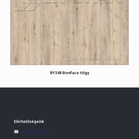
BY348 Boniface tölgy
Elérhetőségeink
info@byspan.hu