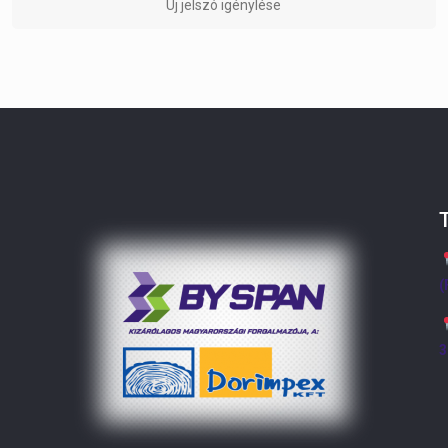
Új jelszó igénylése
(
3