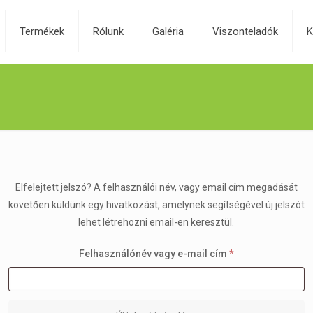
Termékek
Rólunk
Galéria
Viszonteladók
K
Elfelejtett jelszó? A felhasználói név, vagy email cím megadását
követően küldünk egy hivatkozást, amelynek segítségével új jelszót
lehet létrehozni email-en keresztül.
Kötelező
Felhasználónév vagy e-mail cím
*