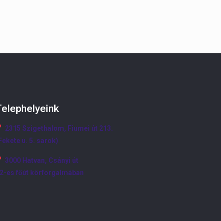
Telephelyeink
2315 Szigethalom, Fiumei út 213.
Fekete u. 5. sarok)
3000 Hatvan, Csányi út
2-es főút körforgalmában