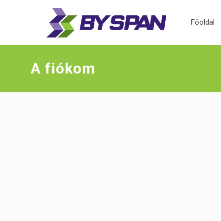
Főoldal
A fiókom