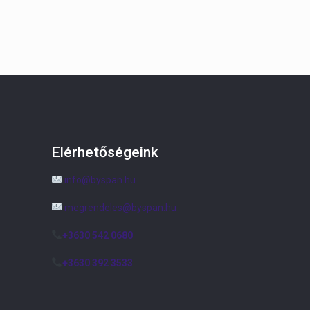
Elérhetőségeink
info@byspan.hu
megrendeles@byspan.hu
+3630 542 0680
+3630 392 3533