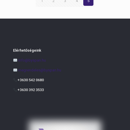
1
2
3
4
5
Elérhetőségeink
info@byspan.hu
megrendeles@byspan.hu
+3630 542 0680
+3630 392 3533