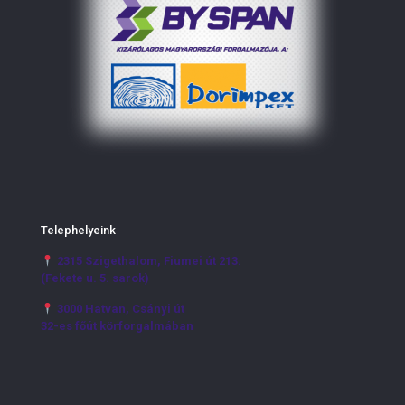
Telephelyeink
2315 Szigethalom, Fiumei út 213.
(Fekete u. 5. sarok)
3000 Hatvan, Csányi út
32-es főút körforgalmában