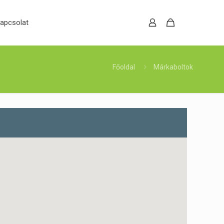
apcsolat
Főoldal
Márkaboltok