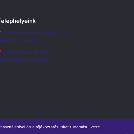
Telephelyeink
2315 Szigethalom, Fiumei út 213.
Fekete u. 5. sarok)
3000 Hatvan, Csányi út
2-es főút körforgalmában
használatával ön a tájékoztatásunkat tudomásul veszi.