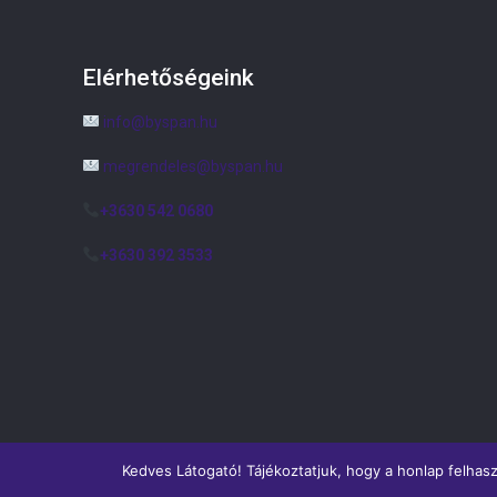
Elérhetőségeink
info@byspan.hu
megrendeles@byspan.hu
+3630 542 0680
+3630 392 3533
Kedves Látogató! Tájékoztatjuk, hogy a honlap felhas