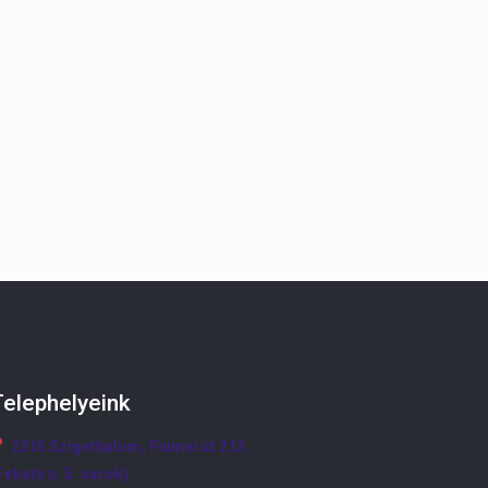
Telephelyeink
2315 Szigethalom, Fiumei út 213.
Fekete u. 5. sarok)