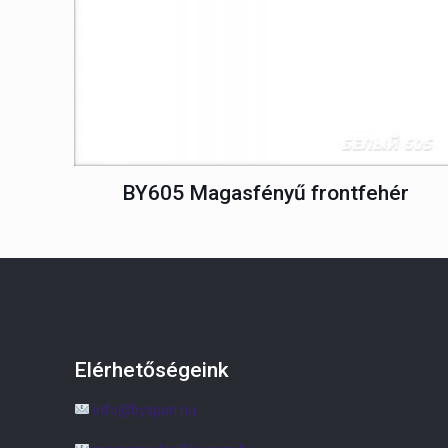
BY605 Magasfényű frontfehér
Elérhetőségeink
info@byspan.hu